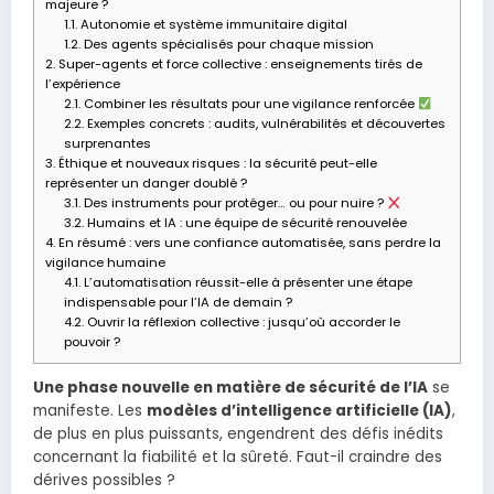
majeure ?
1.1.
Autonomie et système immunitaire digital
1.2.
Des agents spécialisés pour chaque mission
2.
Super-agents et force collective : enseignements tirés de
l’expérience
2.1.
Combiner les résultats pour une vigilance renforcée
2.2.
Exemples concrets : audits, vulnérabilités et découvertes
surprenantes
3.
Éthique et nouveaux risques : la sécurité peut-elle
représenter un danger doublé ?
3.1.
Des instruments pour protéger… ou pour nuire ?
3.2.
Humains et IA : une équipe de sécurité renouvelée
4.
En résumé : vers une confiance automatisée, sans perdre la
vigilance humaine
4.1.
L’automatisation réussit-elle à présenter une étape
indispensable pour l’IA de demain ?
4.2.
Ouvrir la réflexion collective : jusqu’où accorder le
pouvoir ?
Une phase nouvelle en matière de sécurité de l’IA
se
manifeste. Les
modèles d’intelligence artificielle (IA)
,
de plus en plus puissants, engendrent des défis inédits
concernant la fiabilité et la sûreté. Faut-il craindre des
dérives possibles ?