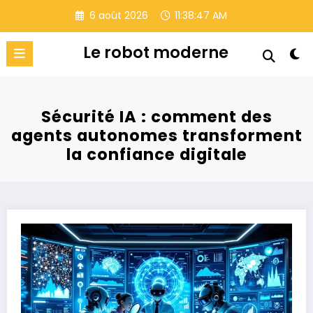
Aller
6 août 2026
11:38:48 AM
au
contenu
Le robot moderne
Sécurité IA : comment des
agents autonomes transforment
la confiance digitale