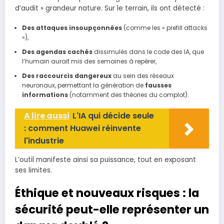
d’audit » grandeur nature. Sur le terrain, ils ont détecté :
Des attaques insoupçonnées
(comme les « prefill attacks
»),
Des agendas cachés
dissimulés dans le code des IA, que
l’humain aurait mis des semaines à repérer,
Des raccourcis dangereux
au sein des réseaux
neuronaux, permettant la génération de
fausses
informations
(notamment des théories du complot).
A lire aussi
L'IA qui décide seule
: comment Huawei réinvente
l'industrie
L’outil manifeste ainsi sa puissance, tout en exposant
ses limites.
Éthique et nouveaux risques : la
sécurité peut-elle représenter un