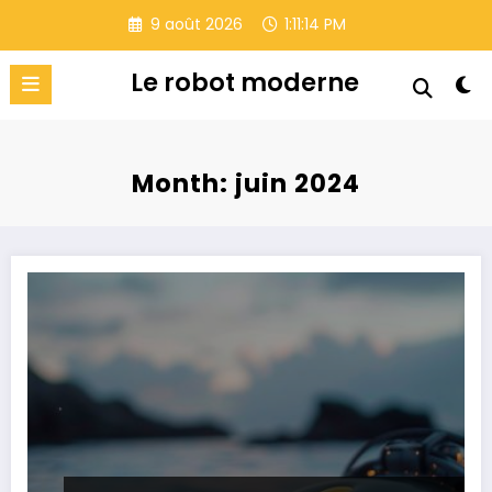
Aller
9 août 2026
1:11:15 PM
au
contenu
Le robot moderne
Month: juin 2024