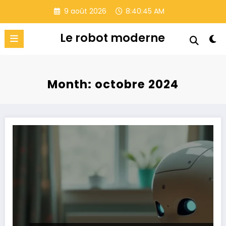
Aller
9 août 2026
8:40:47 AM
au
contenu
Le robot moderne
Month: octobre 2024