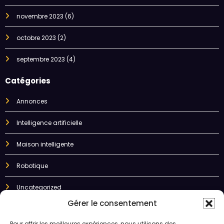
novembre 2023
(6)
octobre 2023
(2)
septembre 2023
(4)
Catégories
Annonces
Intelligence artificielle
Maison intelligente
Robotique
Uncategorized
Gérer le consentement
"L'intelligence artificielle est en passe de révolutionner notre monde, de
la santé à la finance, en passant par le transport et la
Pour offrir les meilleures expériences, nous utilisons des