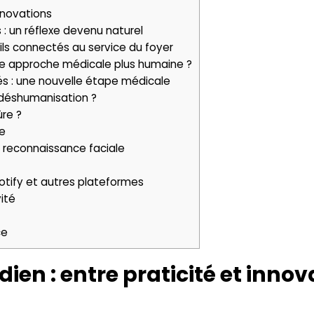
innovations
 : un réflexe devenu naturel
ls connectés au service du foyer
 une approche médicale plus humaine ?
és : une nouvelle étape médicale
 déshumanisation ?
ûre ?
e
t reconnaissance faciale
otify et autres plateformes
vité
ce
idien : entre praticité et inno