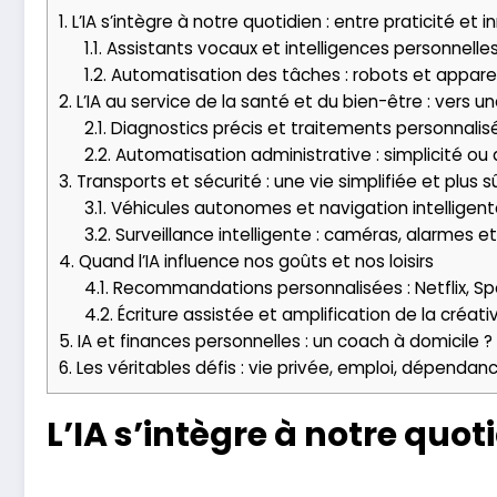
1.
L’IA s’intègre à notre quotidien : entre praticité et 
1.1.
Assistants vocaux et intelligences personnelles
1.2.
Automatisation des tâches : robots et apparei
2.
L’IA au service de la santé et du bien-être : vers
2.1.
Diagnostics précis et traitements personnalis
2.2.
Automatisation administrative : simplicité ou
3.
Transports et sécurité : une vie simplifiée et plus s
3.1.
Véhicules autonomes et navigation intelligent
3.2.
Surveillance intelligente : caméras, alarmes e
4.
Quand l’IA influence nos goûts et nos loisirs
4.1.
Recommandations personnalisées : Netflix, Sp
4.2.
Écriture assistée et amplification de la créati
5.
IA et finances personnelles : un coach à domicile ?
6.
Les véritables défis : vie privée, emploi, dépendan
L’IA s’intègre à notre quot