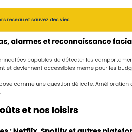
ors réseau et sauvez des vies
ras, alarmes et reconnaissance facia
onnectées capables de détecter les comportement
urent et deviennent accessibles même pour les budg
pose comme une question délicate. Amélioration 
.
ûts et nos loisirs
: Netflix, Spotify et autres platef