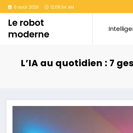
Aller
6 août 2026
12:09:36 AM
au
contenu
Le robot
Intellige
moderne
L’IA au quotidien : 7 g