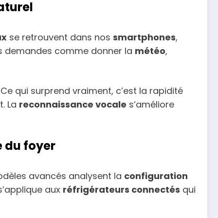
aturel
ux
se retrouvent dans nos
smartphones
,
t à des demandes comme donner la
météo
,
. Ce qui surprend vraiment, c’est la rapidité
t. La
reconnaissance vocale
s’améliore
e du foyer
 modèles avancés analysent la
configuration
 s’applique aux
réfrigérateurs connectés
qui