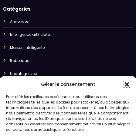
Catégories
Annonces
Intelligence artificielle
Maison intelligente
Robotique
Uncategorized
Gérer le consentement
"L'intelligence artificielle est en passe de révolutionner notre monde, de
la santé à la finance, en passant par le transport et la
Pour offrir les meilleures expériences, nous utilisons des
communication. Cette technologie en plein essor offre des
technologies telles que les cookies pour stocker et/ou accéder aux
potentialités extraordinaires, mais soulève également des questions
informations des appareils. Le fait de consentir à ces technologies
importantes. Ce site web a pour objectif de vous fournir une
nous permettra de traiter des données telles que le comportement
compréhension claire et accessible de l'IA. Vous y trouverez des
de navigation ou les ID uniques sur ce site. Le fait de ne pas
articles de vulgarisation, des actualités, des tutoriels et des
consentir ou de retirer son consentement peut avoir un effet négatif
ressources pour vous aider à explorer ce domaine fascinant."
sur certaines caractéristiques et fonctions.