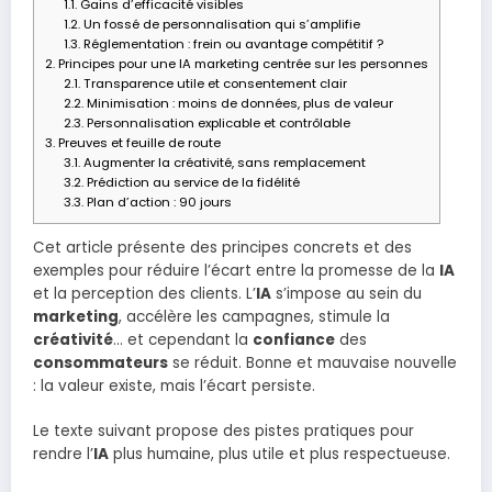
1.1.
Gains d’efficacité visibles
1.2.
Un fossé de personnalisation qui s’amplifie
1.3.
Réglementation : frein ou avantage compétitif ?
2.
Principes pour une IA marketing centrée sur les personnes
2.1.
Transparence utile et consentement clair
2.2.
Minimisation : moins de données, plus de valeur
2.3.
Personnalisation explicable et contrôlable
3.
Preuves et feuille de route
3.1.
Augmenter la créativité, sans remplacement
3.2.
Prédiction au service de la fidélité
3.3.
Plan d’action : 90 jours
Cet article présente des principes concrets et des
exemples pour réduire l’écart entre la promesse de la
IA
et la perception des clients. L’
IA
s’impose au sein du
marketing
, accélère les campagnes, stimule la
créativité
… et cependant la
confiance
des
consommateurs
se réduit. Bonne et mauvaise nouvelle
: la valeur existe, mais l’écart persiste.
Le texte suivant propose des pistes pratiques pour
rendre l’
IA
plus humaine, plus utile et plus respectueuse.