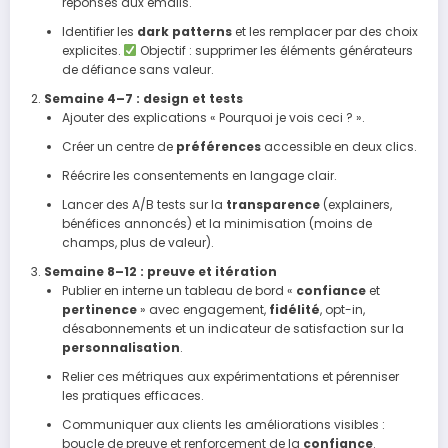
réponses aux emails.
Identifier les
dark patterns
et les remplacer par des choix
explicites.
Objectif : supprimer les éléments générateurs
de défiance sans valeur.
Semaine 4–7 : design et tests
Ajouter des explications « Pourquoi je vois ceci ? ».
Créer un centre de
préférences
accessible en deux clics.
Réécrire les consentements en langage clair.
Lancer des A/B tests sur la
transparence
(explainers,
bénéfices annoncés) et la minimisation (moins de
champs, plus de valeur).
Semaine 8–12 : preuve et itération
Publier en interne un tableau de bord «
confiance
et
pertinence
» avec engagement,
fidélité
, opt-in,
désabonnements et un indicateur de satisfaction sur la
personnalisation
.
Relier ces métriques aux expérimentations et pérenniser
les pratiques efficaces.
Communiquer aux clients les améliorations visibles :
boucle de preuve et renforcement de la
confiance
.