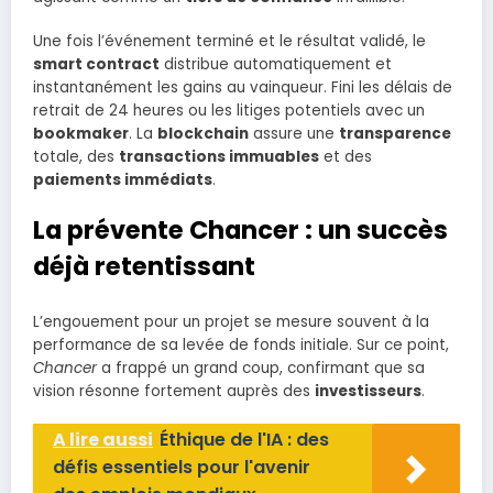
Une fois l’événement terminé et le résultat validé, le
smart contract
distribue automatiquement et
instantanément les gains au vainqueur. Fini les délais de
retrait de 24 heures ou les litiges potentiels avec un
bookmaker
. La
blockchain
assure une
transparence
totale, des
transactions immuables
et des
paiements immédiats
.
La prévente Chancer : un succès
déjà retentissant
L’engouement pour un projet se mesure souvent à la
performance de sa levée de fonds initiale. Sur ce point,
Chancer
a frappé un grand coup, confirmant que sa
vision résonne fortement auprès des
investisseurs
.
A lire aussi
Éthique de l'IA : des
défis essentiels pour l'avenir