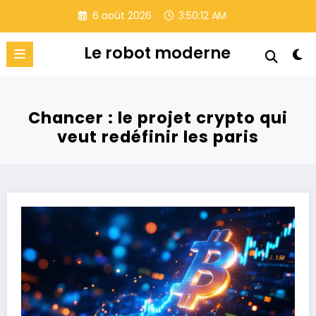
Aller
6 août 2026
3:50:13 AM
au
contenu
Le robot moderne
Chancer : le projet crypto qui
veut redéfinir les paris