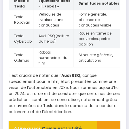
Modèle
Équivalent dans
Similitudes notables
Tesla
« I, Robot »
Véhicules de
Forme générale,
Tesla
livraison sans
absence de
Robovan
conducteur
conducteur visible
Roues en forme de
Tesla
Audi RSQ (voiture
couvercles, portes
Cybercab
du héros)
papillon
Robots
Tesla
Silhouette générale,
humanoïdes du
Optimus
articulations
film
Il est crucial de noter que l’
Audi RSQ
, conçue
spécialement pour le film, était présentée comme une
vision de l’automobile en 2035. Nous sommes aujourd’hui
en 2024, et force est de constater que certaines de ces
prédictions semblent se concrétiser, notamment grâce
aux avancées de Tesla dans le domaine de la conduite
autonome et de l’électrification.
A lire aussi
Quelle est l'utilité