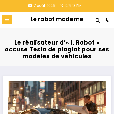
Aller
7 août 2026
12:15:14 PM
au
contenu
Le robot moderne
Le réalisateur d’« I, Robot »
accuse Tesla de plagiat pour ses
modèles de véhicules