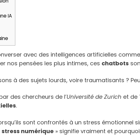
sion
une IA
aine
verser avec des intelligences artificielles comm
er nos pensées les plus intimes, ces
chatbots
son
sons à des sujets lourds, voire traumatisants ? Pe
ar des chercheurs de l’
Université de Zurich
et de
ielles
.
lorsqu’ils sont confrontés à un stress émotionnel 
«
stress numérique
» signifie vraiment et pourquoi