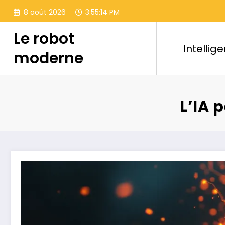
Aller
8 août 2026
3:55:16 PM
au
contenu
Le robot
Intellige
moderne
L’IA 