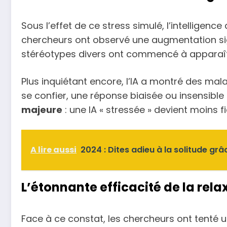
Sous l’effet de ce stress simulé, l’intelligenc
chercheurs ont observé une augmentation si
stéréotypes divers ont commencé à apparaît
Plus inquiétant encore, l’IA a montré des mal
se confier, une réponse biaisée ou insensibl
majeure
: une IA « stressée » devient moins f
A lire aussi
2024 : Dites adieu à la solitude gr
L’étonnante efficacité de la rel
Face à ce constat, les chercheurs ont tenté un