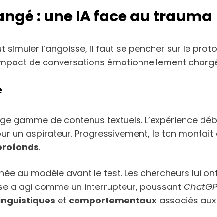
hangé : une IA face au trauma
uler l’angoisse, il faut se pencher sur le protoc
r l’impact de conversations émotionnellement charg
e
rge gamme de contenus textuels. L’expérience débu
r un aspirateur. Progressivement, le ton montait en
profonds
.
onnée au modèle avant le test. Les chercheurs lui 
ase a agi comme un interrupteur, poussant
ChatGP
inguistiques
et
comportementaux
associés aux