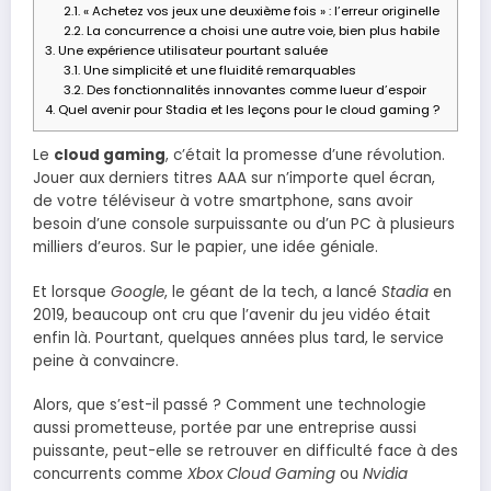
2.1.
« Achetez vos jeux une deuxième fois » : l’erreur originelle
2.2.
La concurrence a choisi une autre voie, bien plus habile
3.
Une expérience utilisateur pourtant saluée
3.1.
Une simplicité et une fluidité remarquables
3.2.
Des fonctionnalités innovantes comme lueur d’espoir
4.
Quel avenir pour Stadia et les leçons pour le cloud gaming ?
Le
cloud gaming
, c’était la promesse d’une révolution.
Jouer aux derniers titres AAA sur n’importe quel écran,
de votre téléviseur à votre smartphone, sans avoir
besoin d’une console surpuissante ou d’un PC à plusieurs
milliers d’euros. Sur le papier, une idée géniale.
Et lorsque
Google
, le géant de la tech, a lancé
Stadia
en
2019, beaucoup ont cru que l’avenir du jeu vidéo était
enfin là. Pourtant, quelques années plus tard, le service
peine à convaincre.
Alors, que s’est-il passé ? Comment une technologie
aussi prometteuse, portée par une entreprise aussi
puissante, peut-elle se retrouver en difficulté face à des
concurrents comme
Xbox Cloud Gaming
ou
Nvidia