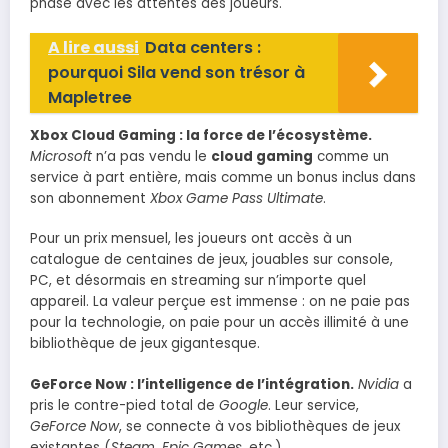
phase avec les attentes des joueurs.
A lire aussi
Data centers :
pourquoi Sila vend son trésor à
Mapletree
Xbox Cloud Gaming : la force de l’écosystème.
Microsoft
n’a pas vendu le
cloud gaming
comme un
service à part entière, mais comme un bonus inclus dans
son abonnement
Xbox Game Pass Ultimate
.
Pour un prix mensuel, les joueurs ont accès à un
catalogue de centaines de jeux, jouables sur console,
PC, et désormais en streaming sur n’importe quel
appareil. La valeur perçue est immense : on ne paie pas
pour la technologie, on paie pour un accès illimité à une
bibliothèque de jeux gigantesque.
GeForce Now : l’intelligence de l’intégration.
Nvidia
a
pris le contre-pied total de
Google
. Leur service,
GeForce Now
, se connecte à vos bibliothèques de jeux
existantes (
Steam
,
Epic Games
, etc.).