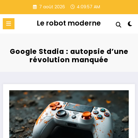
Aller
7 août 2026
4:09:58 AM
au
contenu
Le robot moderne
Google Stadia : autopsie d’une
révolution manquée