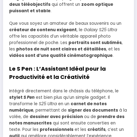
deux téléobjectifs
qui offrent un
zoom optique
puissant et stable
.
Que vous soyez un amateur de beaux souvenirs ou un
créateur de contenu exigeant
, le
Galaxy S25 Ultra
offre les capacités d’un véritable appareil photo
professionnel de poche. Les
portraits sont sublimés
,
les
photos de nuit sont claires et détaillées
, et les
vidéos sont d’une qualité cinématographique
.
Le S Pen : L’Assistant Idéal pour la
Productivité et la Créativité
Intégré directement dans le châssis du téléphone, le
stylet
S Pen
est bien plus qu’un simple gadget. Il
transforme le
S25 Ultra
en un
carnet de notes
numérique
, permettant de
signer des documents
à la
volée, de
dessiner avec précision
ou de
prendre des
notes manuscrites
qui sont ensuite converties en
texte. Pour les
professionnels
et les
créatifs
, c’est un
outil
qui améliore considérablement l’expérience