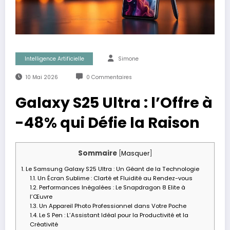
Intelligence Artificielle
Simone
10 Mai 2026
0 Commentaires
Galaxy S25 Ultra : l’Offre à
-48% qui Défie la Raison
Sommaire
[
Masquer
]
1.
Le Samsung Galaxy S25 Ultra : Un Géant de la Technologie
1.1.
Un Écran Sublime : Clarté et Fluidité au Rendez-vous
1.2.
Performances Inégalées : Le Snapdragon 8 Elite à
l’Œuvre
1.3.
Un Appareil Photo Professionnel dans Votre Poche
1.4.
Le S Pen : L’Assistant Idéal pour la Productivité et la
Créativité