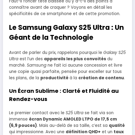
Faut-il foncer tête baissée ou y a-t-il des points à
connaître avant de craquer ? Voyons en détail les
spécificités de ce smartphone et de cette promotion.
Le Samsung Galaxy S25 Ultra : Un
Géant de la Technologie
Avant de parler du prix, rappelons pourquoi le
Galaxy S25
Ultra
est l’un des
appareils les plus convoités
du
marché.
Samsung
ne fait ici aucune concession et livre
une copie quasi parfaite, pensée pour exceller sur tous
les plans, de la
productivité
à la
création de contenu
.
Un Écran Sublime : Clarté et Fluidité au
Rendez-vous
Le premier contact avec le
S25 Ultra
se fait via son
immense
écran Dynamic AMOLED LTPO de 17,5 cm
(6,9 pouces)
. Mais au-delà de sa taille, c’est sa
qualité
qui impressionne. Avec une
définition QHD+
et un
taux