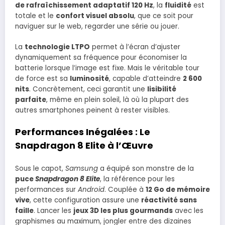
de rafraîchissement adaptatif 120 Hz
, la
fluidité
est
totale et le
confort visuel absolu
, que ce soit pour
naviguer sur le web, regarder une série ou jouer.
La
technologie LTPO
permet à l’écran d’ajuster
dynamiquement sa fréquence pour économiser la
batterie lorsque l’image est fixe. Mais le véritable tour
de force est sa
luminosité
, capable d’atteindre
2 600
nits
. Concrètement, ceci garantit une
lisibilité
parfaite
, même en plein soleil, là où la plupart des
autres smartphones peinent à rester visibles.
Performances Inégalées : Le
Snapdragon 8 Elite à l’Œuvre
Sous le capot,
Samsung
a équipé son monstre de la
puce
Snapdragon 8 Elite
, la référence pour les
performances sur
Android
. Couplée à
12 Go de mémoire
vive
, cette configuration assure une
réactivité sans
faille
. Lancer les
jeux 3D les plus gourmands
avec les
graphismes au maximum, jongler entre des dizaines