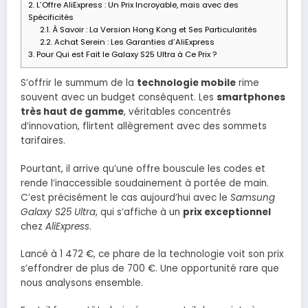
2.
L’Offre AliExpress : Un Prix Incroyable, mais avec des
Spécificités
2.1.
À Savoir : La Version Hong Kong et Ses Particularités
2.2.
Achat Serein : Les Garanties d’AliExpress
3.
Pour Qui est Fait le Galaxy S25 Ultra à Ce Prix ?
S’offrir le summum de la
technologie mobile
rime
souvent avec un budget conséquent. Les
smartphones
très haut de gamme
, véritables concentrés
d’innovation, flirtent allègrement avec des sommets
tarifaires.
Pourtant, il arrive qu’une offre bouscule les codes et
rende l’inaccessible soudainement à portée de main.
C’est précisément le cas aujourd’hui avec le
Samsung
Galaxy S25 Ultra
, qui s’affiche à un
prix exceptionnel
chez
AliExpress
.
Lancé à 1 472 €, ce phare de la technologie voit son prix
s’effondrer de plus de 700 €. Une opportunité rare que
nous analysons ensemble.