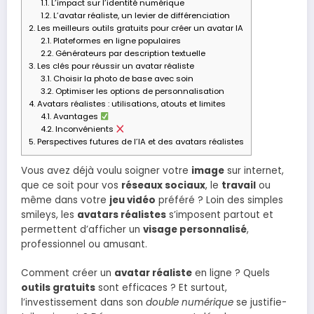
1.1.
L’impact sur l’identité numérique
1.2.
L’avatar réaliste, un levier de différenciation
2.
Les meilleurs outils gratuits pour créer un avatar IA
2.1.
Plateformes en ligne populaires
2.2.
Générateurs par description textuelle
3.
Les clés pour réussir un avatar réaliste
3.1.
Choisir la photo de base avec soin
3.2.
Optimiser les options de personnalisation
4.
Avatars réalistes : utilisations, atouts et limites
4.1.
Avantages
4.2.
Inconvénients
5.
Perspectives futures de l’IA et des avatars réalistes
Vous avez déjà voulu soigner votre
image
sur internet,
que ce soit pour vos
réseaux sociaux
, le
travail
ou
même dans votre
jeu vidéo
préféré ? Loin des simples
smileys, les
avatars réalistes
s’imposent partout et
permettent d’afficher un
visage personnalisé
,
professionnel ou amusant.
Comment créer un
avatar réaliste
en ligne ? Quels
outils gratuits
sont efficaces ? Et surtout,
l’investissement dans son
double numérique
se justifie-