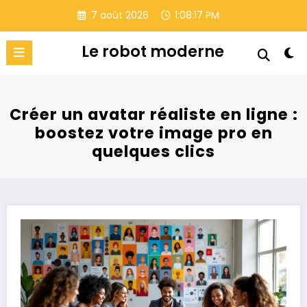
Aller
7 août 2026
1:08:18 PM
au
contenu
Le robot moderne
Créer un avatar réaliste en ligne :
boostez votre image pro en
quelques clics