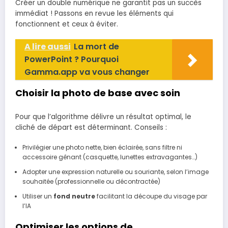
Créer un double numérique ne garantit pas un succès
immédiat ! Passons en revue les éléments qui
fonctionnent et ceux à éviter.
A lire aussi
La mort de
PowerPoint ? Pourquoi
Gamma.app va vous changer
Choisir la photo de base avec soin
Pour que l’algorithme délivre un résultat optimal, le
cliché de départ est déterminant. Conseils :
Privilégier une photo nette, bien éclairée, sans filtre ni
accessoire gênant (casquette, lunettes extravagantes…)
Adopter une expression naturelle ou souriante, selon l’image
souhaitée (professionnelle ou décontractée)
Utiliser un
fond neutre
facilitant la découpe du visage par
l’IA
Optimiser les options de