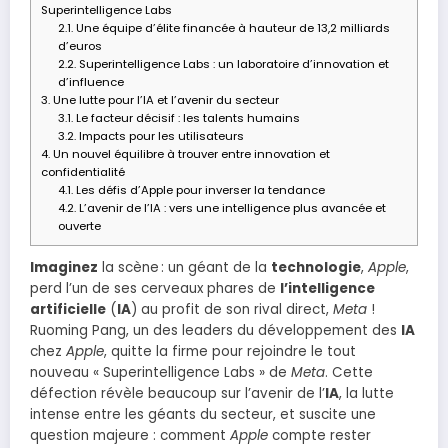
Superintelligence Labs
2.1.
Une équipe d’élite financée à hauteur de 13,2 milliards
d’euros
2.2.
Superintelligence Labs : un laboratoire d’innovation et
d’influence
3.
Une lutte pour l’IA et l’avenir du secteur
3.1.
Le facteur décisif : les talents humains
3.2.
Impacts pour les utilisateurs
4.
Un nouvel équilibre à trouver entre innovation et
confidentialité
4.1.
Les défis d’Apple pour inverser la tendance
4.2.
L’avenir de l’IA : vers une intelligence plus avancée et
ouverte
Imaginez
la scène : un géant de la
technologie
,
Apple
,
perd l’un de ses cerveaux phares de
l’intelligence
artificielle
(
IA
) au profit de son rival direct,
Meta
!
Ruoming Pang, un des leaders du développement des
IA
chez
Apple
, quitte la firme pour rejoindre le tout
nouveau « Superintelligence Labs » de
Meta
. Cette
défection révèle beaucoup sur l’avenir de l’
IA
, la lutte
intense entre les géants du secteur, et suscite une
question majeure : comment
Apple
compte rester