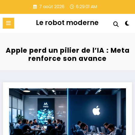
Aller
7 août 2026
6:29:02 AM
au
contenu
Le robot moderne
Apple perd un pilier de l’IA : Meta
renforce son avance