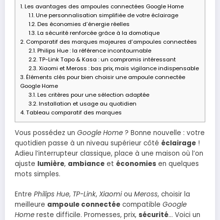
1.
Les avantages des ampoules connectées Google Home
1.1.
Une personnalisation simplifiée de votre éclairage
1.2.
Des économies d’énergie réelles
1.3.
La sécurité renforcée grâce à la domotique
2.
Comparatif des marques majeures d’ampoules connectées
2.1.
Philips Hue : la référence incontournable
2.2.
TP-Link Tapo & Kasa : un compromis intéressant
2.3.
Xiaomi et Meross : bas prix, mais vigilance indispensable
3.
Éléments clés pour bien choisir une ampoule connectée
Google Home
3.1.
Les critères pour une sélection adaptée
3.2.
Installation et usage au quotidien
4.
Tableau comparatif des marques
Vous possédez un
Google Home
? Bonne nouvelle : votre
quotidien passe à un niveau supérieur côté
éclairage
!
Adieu l’interrupteur classique, place à une maison où l’on
ajuste
lumière
,
ambiance
et
économies
en quelques
mots simples.
Entre
Philips Hue
,
TP-Link
,
Xiaomi
ou
Meross
, choisir la
meilleure
ampoule connectée
compatible
Google
Home
reste difficile. Promesses, prix,
sécurité
… Voici un