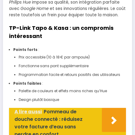
Philips Hue
impose sa qualité, son intégration parfaite
avec
Google Home
et ses innovations régulières. Le coût
reste toutefois un frein pour équiper toute la maison.
TP-Link Tapo & Kasa : un compromis
intéressant
Points forts
:
Prix accessible (10 à 18 € par ampoule)
Fonctionne sans pont supplémentaire
Programmation facile et retours positifs des utilisateurs
Points faibles
:
Palette de couleurs et effets moins riches qu’Hue
Design plutôt basique
A lire aussi
Pommeau de
douche connecté : réduisez
votre facture d’eau sans
perdre en confort