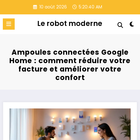
Aller
10 août 2026
5:20:41 AM
au
contenu
Le robot moderne
Ampoules connectées Google
Home : comment réduire votre
facture et améliorer votre
confort