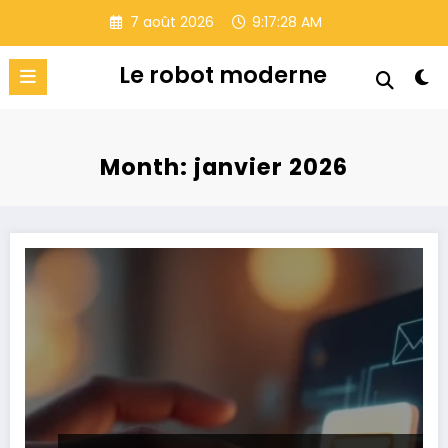
Aller
7 août 2026
9:17:28 AM
au
contenu
Le robot moderne
Month: janvier 2026