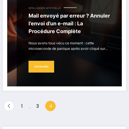
INTELLIGENCE ARTIFICIELLE
Mail envoyé par erreur ? Annuler
l’envoi d’un e-mail : La
Procédure Complète
Nous avons tous vécu ce moment : cette
microseconde de panique après avoir cliqué sur…
Lire la suite
Pagination
1
3
4
…
des
publications